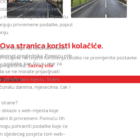
čići?
kolačići sesije uklanjaju se s
u internet preglednika. Pomoću
anjuju privremene podatke, poput
pnju.
Ova stranica koristi kolačiće.
olačići ostaju na računalu nakon
nternet preglednika. Pomoću njih
Pristajete na uvjete korištenja ukoliko ne promijenite postavke
 podatke, kao što su ime za
preglednika.
Saznaj više
 da se ne morate prijavljivati
ta određenom mjestu. Stalni
Shvaćam
ačunalu danima, mjesecima, čak i
e strane?
ne dolaze s web-mjesta koje
alni ili privremeni. Pomoću tih
mogu pohraniti podatke koje će
kom sljedećeg posjeta tom web-