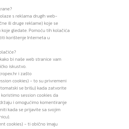
strane?
dolaze s reklama drugih web-
čne ili druge reklame) koje se
koje gledate. Pomoću tih kolačića
ti korištenje Interneta u
kolačiće?
 kako bi naše web stranice vam
ičko iskustvo.
cropex.hr i zašto
ession cookies) - to su privremeni
 automatski se brišu) kada zatvorite
i koristimo session cookies da
držaju i omogućimo komentiranje
niti kada se prijavite sa svojim
icu).
tent cookies) - ti obično imaju