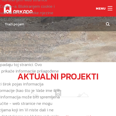
Cookie-a. Blokiranjem cookie i
MENU
ati stranicu, no neke njezine
biti dostupne.
a spremljena na Vaše računalo od
O NAMA
ju posjetite. Kolačići obično
e, postavke za web stranicu, kao
USLUGE
 ili adresa. Kasnije, kada opet
icu internet preglednik šalje
PROIZVODI
ipadaju toj stranici. Ovo
 prikaže informacije prilagođene
PROJEKTI
AKTUALNI PROJEKTI
 širok pojas informacija
REFERENCE
rmacije (kao što je Vaše ime ili e-
a informacija može biti spremljena
KONTAKT
ućite - web stranice ne mogu
ijama koji im Vi niste dali i ne